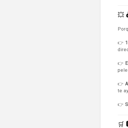
💥
Por
👉
1
dire
👉
E
pele
👉
A
te a
👉
S
🛒