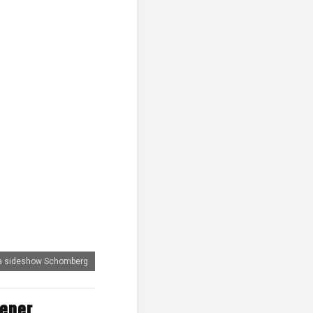
oa sideshow Schomberg
Tener