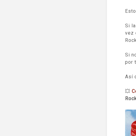
Esto
Si l
vez 
Rock
Si n
por 
Así 
💥
C
Rock