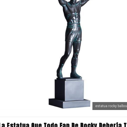
estatua rocky balb
La Estatua Que Todo Fan De Rocky Debería 