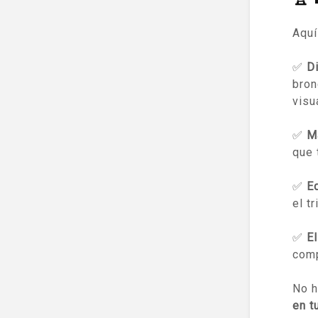
Aquí
✅
Di
bron
visu
✅
M
que 
✅
Ed
el t
✅
E
comp
No h
en t