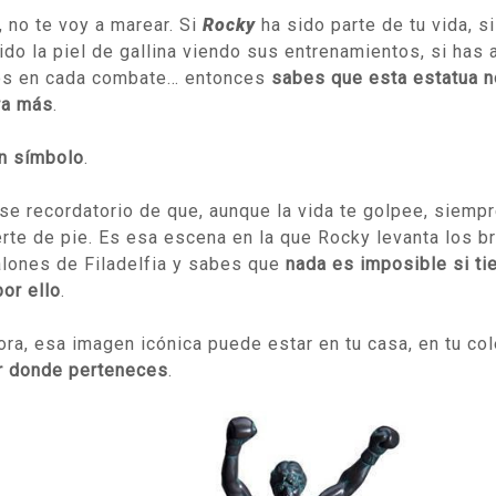
, no te voy a marear. Si
Rocky
ha sido parte de tu vida, s
ido la piel de gallina viendo sus entrenamientos, si has 
os en cada combate… entonces
sabes que esta estatua n
ra más
.
n símbolo
.
se recordatorio de que, aunque la vida te golpee, siemp
rte de pie. Es esa escena en la que Rocky levanta los b
lones de Filadelfia y sabes que
nada es imposible si ti
por ello
.
ora, esa imagen icónica puede estar en tu casa, en tu co
r donde perteneces
.