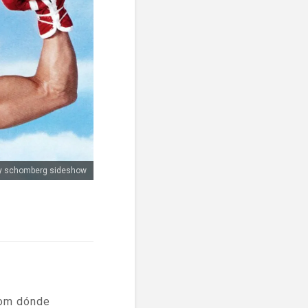
ky schomberg sideshow
com dónde