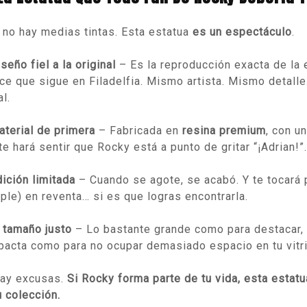
 no hay medias tintas. Esta estatua
es un espectáculo
.
seño fiel a la original
– Es la reproducción exacta de la 
ce que sigue en Filadelfia. Mismo artista. Mismo detall
al.
aterial de primera
– Fabricada en
resina premium
, con u
te hará sentir que Rocky está a punto de gritar “¡Adrian!”.
ición limitada
– Cuando se agote, se acabó. Y te tocará 
riple) en reventa… si es que logras encontrarla.
l tamaño justo
– Lo bastante grande como para destacar, 
acta como para no ocupar demasiado espacio en tu vitri
ay excusas.
Si Rocky forma parte de tu vida, esta estatu
u colección.