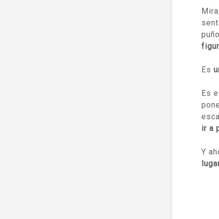
Mira
sent
puñ
figu
Es
u
Es e
pone
esca
ir a 
Y ah
luga