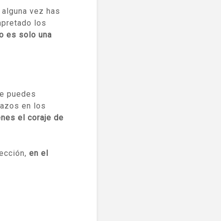
i alguna vez has
apretado los
o es solo una
re puedes
razos en los
enes el coraje de
lección,
en el