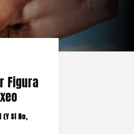
r Figura
oxeo
 (Y Si No,