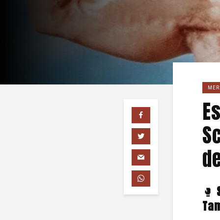
MER
Es
Sc
de
🥊
Tam