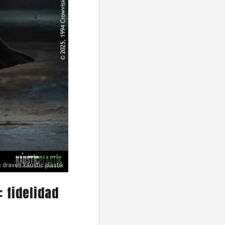
c draven kaustic plastik
 fidelidad