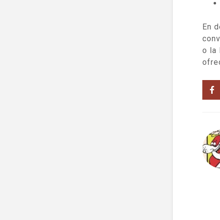
En d
conv
o la
ofre