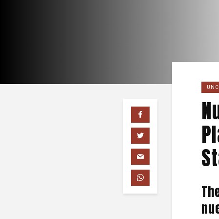
UNC
Nu
Pl
St
Th
nue