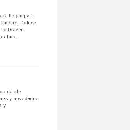
tik llegan para
Standard, Deluxe
ric Draven,
os fans.
com dónde
ones y novedades
s y