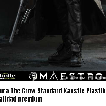
figura the crow deluxe gold eri
ura The Crow Standard Kaustic Plastik:
calidad premium