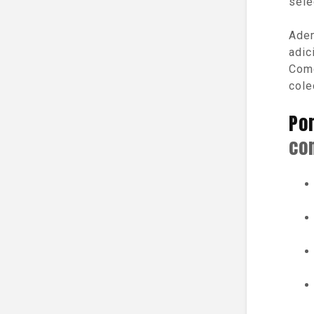
sele
Adem
adic
Como
cole
Po
co