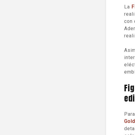
La
F
real
con 
Adem
real
Asim
inte
eléc
embl
Fig
edi
Para
Gold
deta