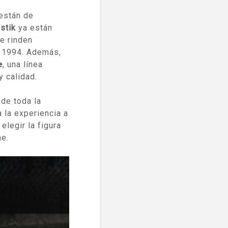
están de
stik
ya están
e rinden
de 1994. Además,
e
, una línea
 calidad.
 de toda la
a la experiencia a
elegir la figura
ne.