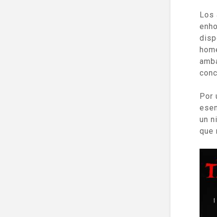
Los 
enh
disp
hom
amba
conc
Por 
esen
un n
que 