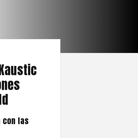
Kaustic
ones
ld
 con las