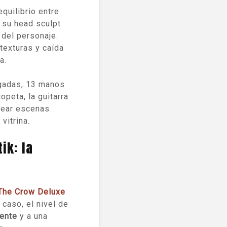
quilibrio entre
 su head sculpt
 del personaje.
texturas y caída
a.
lgadas, 13 manos
opeta, la guitarra
crear escenas
vitrina.
ik: la
 The Crow Deluxe
 caso, el nivel de
ente
y a una