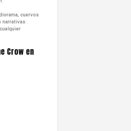
n.
 diorama, cuervos
 narrativas.
cualquier
he Crow en
s