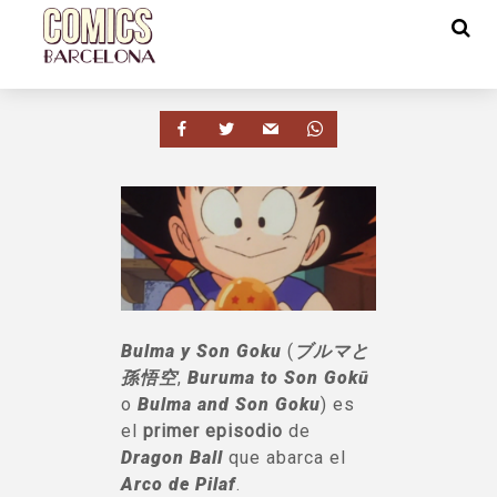
Bulma y Son Goku
(
ブルマと
孫悟空
,
Buruma to Son Gokū
o
Bulma and Son Goku
) es
el
primer episodio
de
Dragon Ball
que abarca el
Arco de Pilaf
.