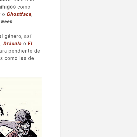
 amigos
como
r
o
Ghostface
,
oween
.
l género, así
n
,
Drácula
o
El
tura pendiente de
s como las de