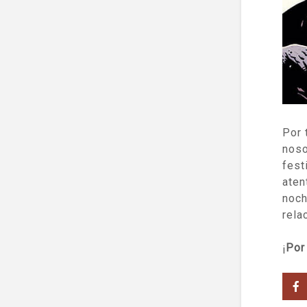
Por 
noso
fest
aten
noc
rela
¡
Po