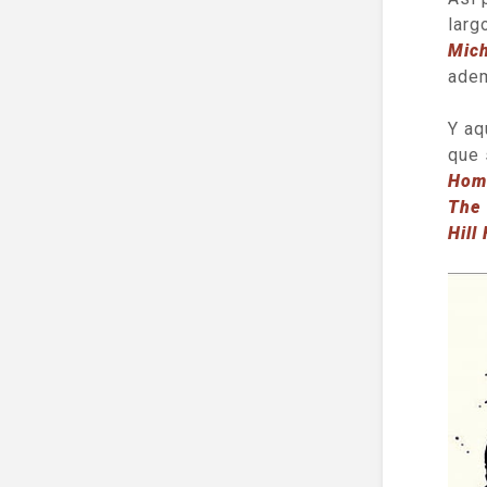
larg
Mich
adem
Y aq
que 
Hom
The 
Hill