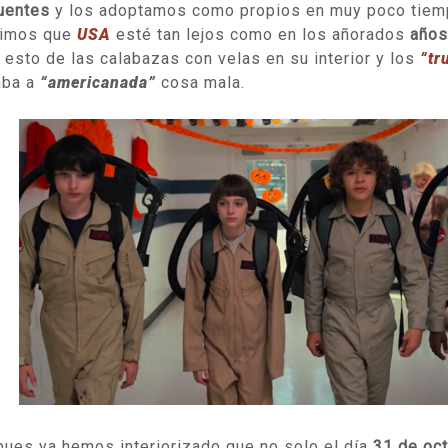
uentes
y los adoptamos como propios en muy poco tiemp
timos que
USA
esté tan lejos como en los añorados
años
 esto de las calabazas con velas en su interior y los
“tr
aba a
“americanada”
cosa mala.
pues ya hemos interiorizado que no solo el día
31 de oct