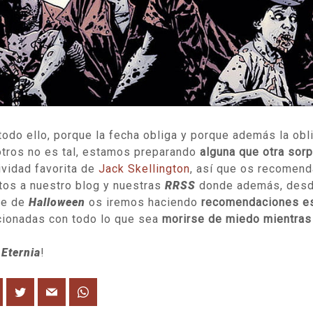
todo ello, porque la fecha obliga y porque además la obl
tros no es tal, estamos preparando
alguna que otra sor
ividad favorita de
Jack Skellington
, así que os recomen
tos a nuestro blog y nuestras
RRSS
donde además, desde
he de
Halloween
os iremos haciendo
recomendaciones es
cionadas con todo lo que sea
morirse de miedo mientras
r
Eternia
!