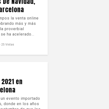
 De Navidad,
arcelona
mpos la venta online
cobrando más y más
la proverbial
se ha acelerado...
25 Vistas
 2021 en
elona
s un evento importado
s, donde en los años