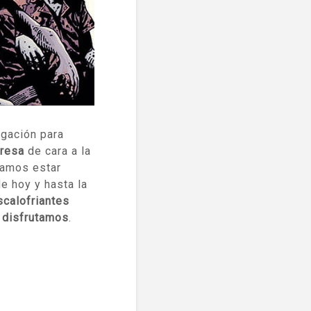
igación para
presa
de cara a la
damos estar
 hoy y hasta la
calofriantes
 disfrutamos
.