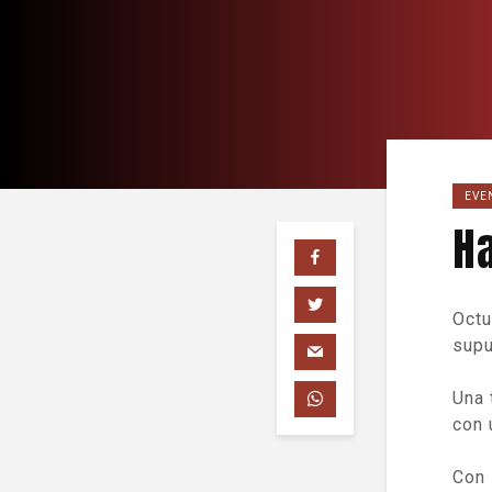
EVE
H
Octu
supu
Una 
con 
Con 