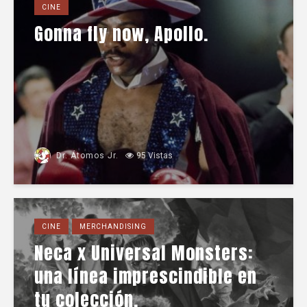
CINE
Gonna fly now, Apollo.
Dr. Átomos Jr.
95 Vistas
CINE
MERCHANDISING
Neca x Universal Monsters:
una línea imprescindible en
tu colección.